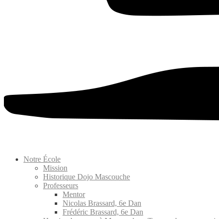
Notre École
Mission
Historique Dojo Mascouche
Professeurs
Mentor
Nicolas Brassard, 6e Dan
Frédéric Brassard, 6e Dan