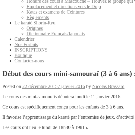
Horaire des cours à Mascouche – Trouvez le groupe qui 
Emplacement et directions vers le Dojo
Katas et examens de Ceintures
Règlements
Le karaté Shorin-Ryu
Origines
Dictionnaire Français/Japonais
Calendrier
Nos Forfaits
INSCRIPTIONS
Boutique
Contactez-nous
Début des cours mini-samouraï (3 à 6 ans) 
Posted on
22 décembre 2015
7 janvier 2016
by
Nicolas Brassard
Le cours des mini-samouraïs débutera lundi le 11 janvier 2016.
Ce cours est spécifiquement conçu pour les enfants de 3 à 6 ans.
Il favorise l’apprentissage du karaté par l’entremise de jeux, d’activité
Les cours ont lieu le lundi de 18h30 à 19h15.