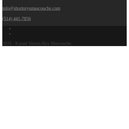
info@shorinryumascouche.com
(514) 441-7856
2026 - Karaté Shorin-Ryu Mascouche