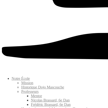
Notre École
Mission
Historique Dojo Mascouche
Professeurs
Mentor
Nicolas Brassard, 6e Dan
Frédéric Brassard, 6e Dan