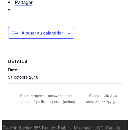
Partager
Ajouter au calendrier
DÉTAILS
Date :
31 octobre 2016
Cours de Jiu Jitsu
Cours spécial Halloween (mini-
samouraï, petits dragons et juniors)
brésilien (no-gi)
École le Rucher, 855 Rue des Érables, Mascouche, QC, Canada