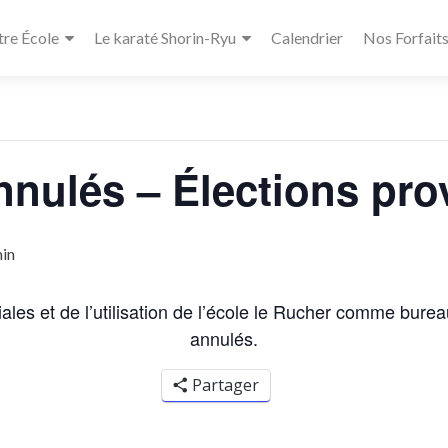
re École
Le karaté Shorin-Ryu
Calendrier
Nos Forfait
« Tous les Évènements
nulés – Élections pro
min
ales et de l’utilisation de l’école le Rucher comme burea
annulés.
Partager