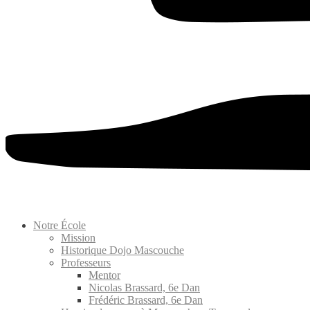
Notre École
Mission
Historique Dojo Mascouche
Professeurs
Mentor
Nicolas Brassard, 6e Dan
Frédéric Brassard, 6e Dan