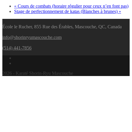
«
Cours de combats (horaire régulier pour ceux n’en font pas)
Stage de perfectionnement de katas (Blanches à brunes)
»
École le Rucher, 855 Rue des Érables, Mascouche, QC, Canada
info@shorinryumascouche.com
(514) 441-7856
2026 - Karaté Shorin-Ryu Mascouche