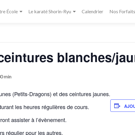
re École
Le karaté Shorin-Ryu
Calendrier
Nos Forfait
« Tous les Évènements
eintures blanches/jau
30 min
nes (Petits-Dragons) et des ceintures jaunes.
urant les heures régulières de cours.
AJOU
ront assister à l’évènement.
rs régulier pour les autres.