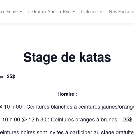
re École
Le karaté Shorin-Ryu
Calendrier
Nos Forfait
« Tous les Évènements
Stage de katas
25$
min
Horaire :
@ 10 h 00 : Ceintures blanches à ceintures jaunes/orang
10 h 00 @ 12 h 30 : Ceintures oranges à brunes – 25$
eintures noires sont invités à participer au stage gratuit