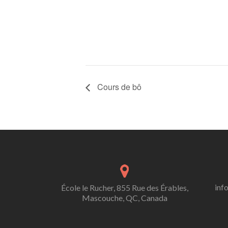
Cours de bô
inf
École le Rucher, 855 Rue des Érables,
Mascouche, QC, Canada