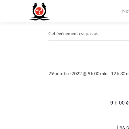
Not
Cet évènement est passé.
29 octobre 2022 @ 9 h 00 min
-
12 h 30 
9 h 00 
Les c