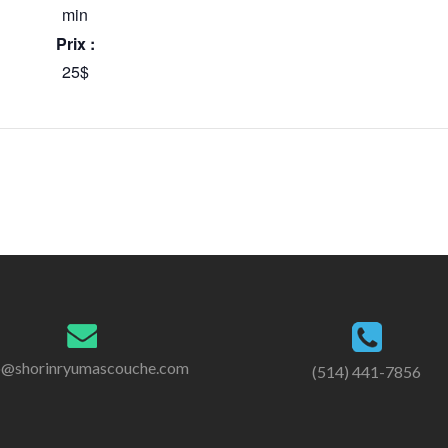
min
Prix :
25$
o@shorinryumascouche.com
(514) 441-7856