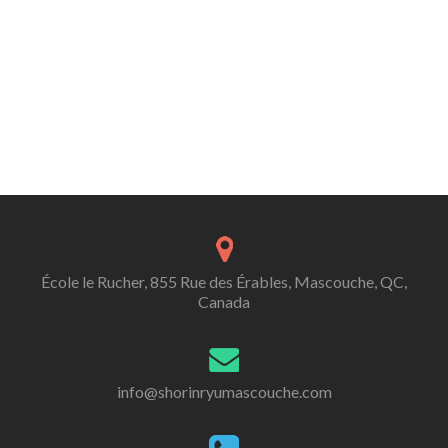
École le Rucher, 855 Rue des Érables, Mascouche, QC,
Canada
info@shorinryumascouche.com