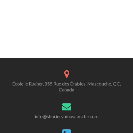
École le Rucher, 855 Rue des Érables, Mascouche, QC,
Canada
info@shorinryumascouche.com