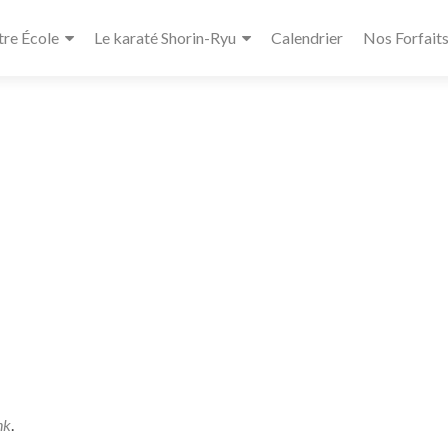
re École
Le karaté Shorin-Ryu
Calendrier
Nos Forfait
nk
.