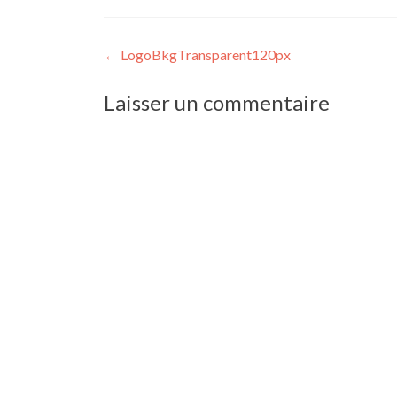
Post
←
LogoBkgTransparent120px
navigation
Laisser un commentaire