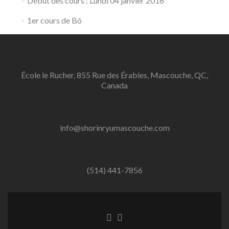
Début des cours : Lundi 04 janvier 2016
1er cours de Bô
École le Rucher, 855 Rue des Érables, Mascouche, QC,
Canada
info@shorinryumascouche.com
(514) 441-7856